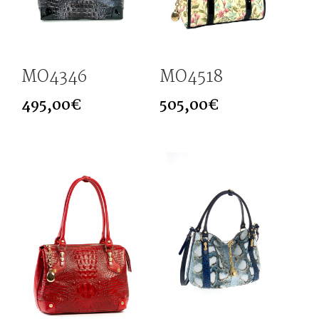
MO4346
MO4518
495,00
€
505,00
€