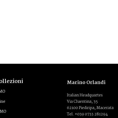
ollezioni
Marino Orlandi
eMO
Italian Headquartes
ine
Via Cluentina, 35
62100 Piediripa, Macerata
tMO
Tel. +039 0733 281294