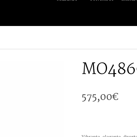
MO486
575,00
€