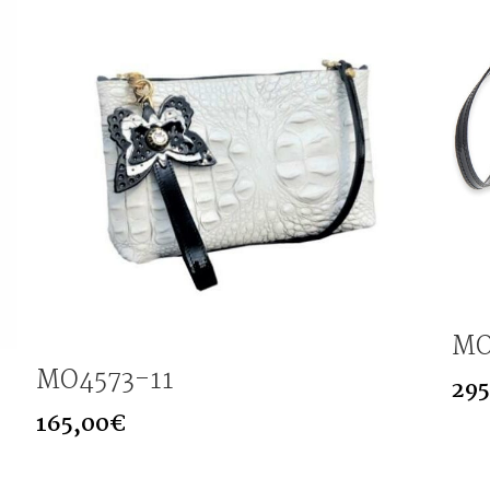
MO
MO4573-11
295
165,00
€