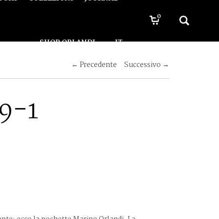
0
SHOP ORLANDI
IT
← Precedente
Successivo →
9-1