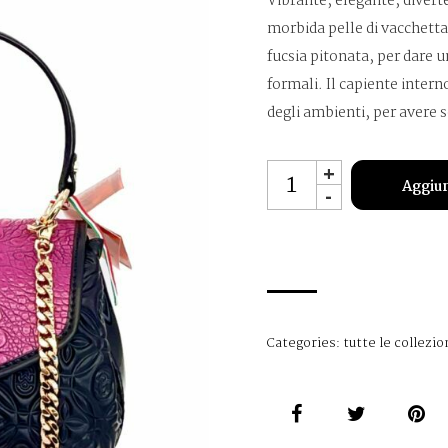
Vibrante, elegante, divert
morbida pelle di vacchetta
fucsia pitonata, per dare u
formali. Il capiente intern
degli ambienti, per avere 
MO4869-
+
Aggiun
-
1
quantità
Categories:
tutte le collezio