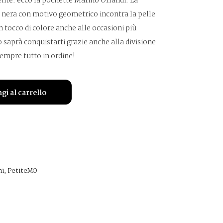
ente: ecco la pochette Marino Orlandi. La
 nera con motivo geometrico incontra la pelle
n tocco di colore anche alle occasioni più
o saprà conquistarti grazie anche alla divisione
sempre tutto in ordine!
gi al carrello
ni
,
PetiteMO