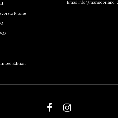
Email info@marinoorlandi
rt
avorato Pitone
MO
lMO
imited Edition