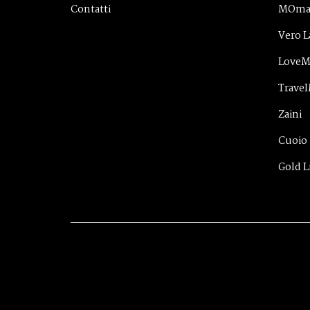
Contatti
MOma
Vero L
Love
Trave
Zaini
Cuoio
Gold L