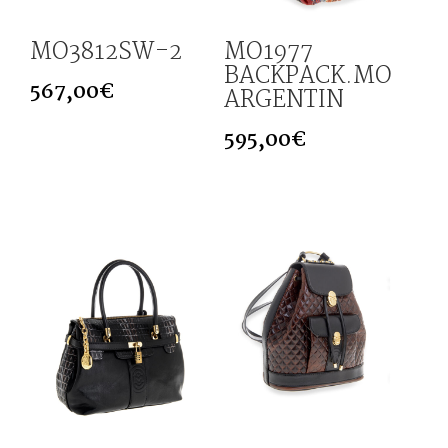
MO3812SW-2
MO1977
BACKPACK.MO
567,00
€
ARGENTIN
595,00
€